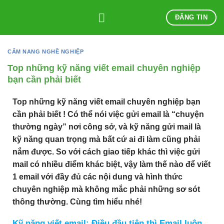
Skip
ĐĂNG TIN
to
content
CẨM NANG NGHỀ NGHIỆP
Top những kỹ năng viết email chuyên nghiệp
bạn cần phải biết
Top những kỹ năng viết email chuyên nghiệp bạn
cần phải biết ! Có thể nói việc gửi email là “chuyện
thường ngày” nơi công sở, và kỹ năng gửi mail là
kỹ năng quan trọng mà bất cứ ai đi làm cũng phải
nắm được. So với cách giao tiếp khác thì việc gửi
mail có nhiều điểm khác biệt, vậy làm thế nào để viết
1 email với đầy đủ các nội dung và hình thức
chuyên nghiệp mà không mắc phải những sơ sót
thông thường. Cùng tìm hiểu nhé!
Kỹ năng viết email: Điều đầu tiên thì Email luôn