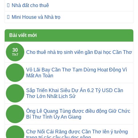
Nhà đất cho thuê
Mini House và Nhà trọ
Bài viết mới
30
Cho thuê nhà trọ sinh viên gần Đại học Cần Thơ
Th7
Vỏ Lãi Bay Cần Thơ Tạm Dừng Hoạt Động Vì
Mất An Toàn
Sắp Triển Khai Siêu Dự Án 6.2 Tỷ USD Cần
Thơ Lớn Nhất Lịch Sử
Ông Lê Quang Tùng được điều động Giữ Chức
Bí Thư Tỉnh Ủy An Giang
Chợ Nổi Cái Răng được Cần Thơ lên ý tưởng
trang trí các cây cầu dọc sông