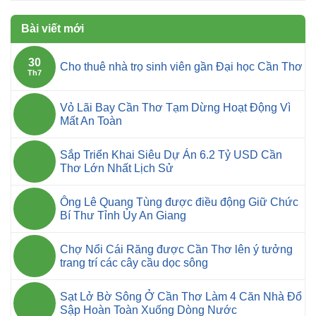
Bài viết mới
30
Cho thuê nhà trọ sinh viên gần Đại học Cần Thơ
Th7
Vỏ Lãi Bay Cần Thơ Tạm Dừng Hoạt Động Vì
Mất An Toàn
Sắp Triển Khai Siêu Dự Án 6.2 Tỷ USD Cần
Thơ Lớn Nhất Lịch Sử
Ông Lê Quang Tùng được điều động Giữ Chức
Bí Thư Tỉnh Ủy An Giang
Chợ Nổi Cái Răng được Cần Thơ lên ý tưởng
trang trí các cây cầu dọc sông
Sạt Lở Bờ Sông Ở Cần Thơ Làm 4 Căn Nhà Đổ
Sập Hoàn Toàn Xuống Dòng Nước