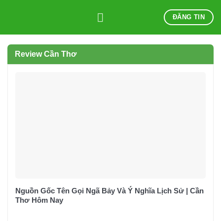
Skip
ĐĂNG TIN
to
content
Review Cần Thơ
Nguồn Gốc Tên Gọi Ngã Bảy Và Ý Nghĩa Lịch Sử | Cần
Thơ Hôm Nay