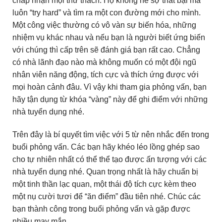
chấp nhận mọi thử thách. Họ không hề sợ thất bại mà
luôn “try hard” và tìm ra một con đường mới cho mình.
Một công việc thường có vô vàn sự biến hóa, những
nhiệm vụ khác nhau và nếu bạn là người biết ứng biến
với chúng thì cấp trên sẽ đánh giá bạn rất cao. Chẳng
có nhà lãnh đạo nào mà không muốn có một đội ngũ
nhân viên năng động, tích cực và thích ứng được với
mọi hoàn cảnh đâu. Vì vậy khi tham gia phỏng vấn, bạn
hãy tận dụng từ khóa “vàng” này để ghi điểm với những
nhà tuyển dụng nhé.
Trên đây là bí quyết tìm việc với 5 từ nên nhắc đến trong
buổi phỏng vấn. Các bạn hãy khéo léo lồng ghép sao
cho tự nhiên nhất có thể thể tạo được ấn tượng với các
nhà tuyển dụng nhé. Quan trọng nhất là hãy chuẩn bị
một tinh thần lạc quan, một thái độ tích cực kèm theo
một nụ cười tươi để “ăn điểm” đầu tiên nhé. Chúc các
bạn thành công trong buổi phỏng vấn và gặp được
nhiều may mắn.