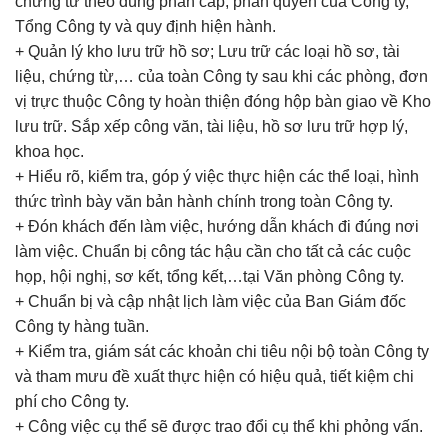
chứng từ theo đúng phân cấp, phân quyền của Công ty,
Tổng Công ty và quy định hiện hành.
+ Quản lý kho lưu trữ hồ sơ; Lưu trữ các loại hồ sơ, tài
liệu, chứng từ,… của toàn Công ty sau khi các phòng, đơn
vị trực thuộc Công ty hoàn thiện đóng hộp bàn giao về Kho
lưu trữ. Sắp xếp công văn, tài liệu, hồ sơ lưu trữ hợp lý,
khoa học.
+ Hiểu rõ, kiểm tra, góp ý việc thực hiện các thể loại, hình
thức trình bày văn bản hành chính trong toàn Công ty.
+ Đón khách đến làm việc, hướng dẫn khách đi đúng nơi
làm việc. Chuẩn bị công tác hậu cần cho tất cả các cuộc
họp, hội nghị, sơ kết, tổng kết,…tại Văn phòng Công ty.
+ Chuẩn bị và cập nhật lịch làm việc của Ban Giám đốc
Công ty hàng tuần.
+ Kiểm tra, giám sát các khoản chi tiêu nội bộ toàn Công ty
và tham mưu đề xuất thực hiện có hiệu quả, tiết kiệm chi
phí cho Công ty.
+ Công việc cụ thể sẽ được trao đổi cụ thể khi phỏng vấn.