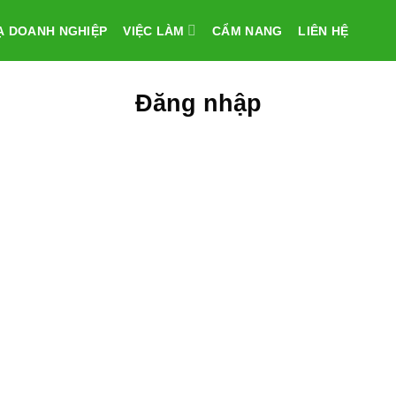
Ạ DOANH NGHIỆP
VIỆC LÀM
CẨM NANG
LIÊN HỆ
Đăng nhập
Email hoặc tên đăng nhập
Mật khẩu
Nhớ trạng thái đăng nhập
Đăng ký