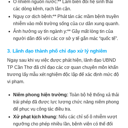
Ô nhiễm nguồn nước:** Làm biến đổi hệ sinh thái
các dòng kênh, rạch lân cận.
Nguy cơ dịch bệnh:** Phát tán các mầm bệnh truyền
nhiễm vào môi trường sống của cư dân xung quanh.
Ảnh hưởng uy tín ngành y:** Gây mất lòng tin của
người dân đối với các cơ sở y tế gắn mác “quốc tế”.
3. Lãnh đạo thành phố chỉ đạo xử lý nghiêm
Ngay sau khi vụ việc được phát hiện, lãnh đạo UBND
TP Cần Thơ đã chỉ đạo các cơ quan chuyên môn khẩn
trương lấy mẫu xét nghiệm độc lập để xác định mức độ
vi phạm.
Niêm phong hiện trường:
Toàn bộ hệ thống xả thải
trái phép đã được lực lượng chức năng niêm phong
để phục vụ công tác điều tra.
Xử phạt kịch khung:
Nếu các chỉ số ô nhiễm vượt
ngưỡng cho phép nhiều lần, bệnh viện có thể đối